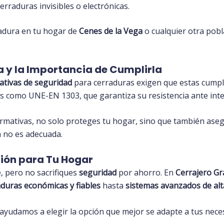
cerraduras invisibles o electrónicas.
radura en tu hogar de
Cenes de la Vega
o cualquier otra pob
 y la Importancia de Cumplirla
tivas de seguridad
para cerraduras exigen que estas cumplan
as como UNE-EN 1303, que garantiza su resistencia ante int
ormativas, no solo proteges tu hogar, sino que también ase
ra no es adecuada.
ción para Tu Hogar
, pero no sacrifiques
seguridad
por ahorro. En
Cerrajero G
aduras económicas y fiables
hasta
sistemas avanzados de alt
e ayudamos a elegir la opción que mejor se adapte a tus nec