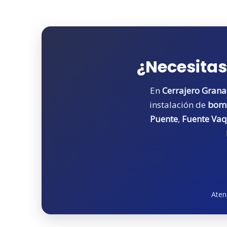
¿Necesitas
En
Cerrajero Gran
instalación de
bomb
Puente
,
Fuente Va
Aten