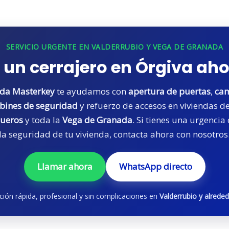
SERVICIO URGENTE EN
VALDERRUBIO
Y VEGA DE GRANADA
 un cerrajero en Órgiva a
ada Masterkey
te ayudamos con
apertura de puertas
,
cam
ines de seguridad
y refuerzo de accesos en viviendas d
queros
y toda la
Vega de Granada
. Si tienes una urgencia
la seguridad de tu vivienda, contacta ahora con nosotros
Llamar ahora
WhatsApp directo
ción rápida, profesional y sin complicaciones en
Valderrubio y alrede