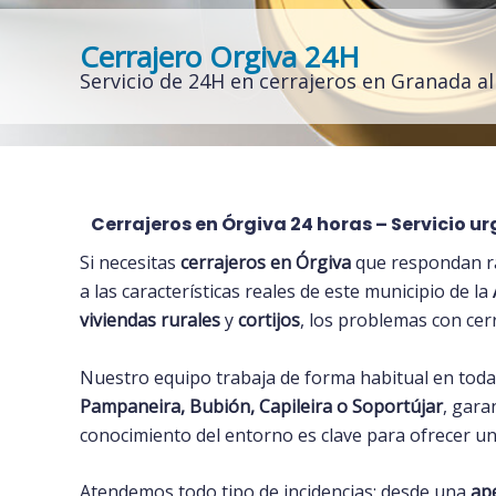
Cerrajero Orgiva 24H
Servicio de 24H en cerrajeros en Granada a
Cerrajeros en Órgiva 24 horas – Servicio ur
Si necesitas
cerrajeros en Órgiva
que respondan rá
a las características reales de este municipio de la
viviendas rurales
y
cortijos
, los problemas con ce
Nuestro equipo trabaja de forma habitual en toda 
Pampaneira, Bubión, Capileira o Soportújar
, gara
conocimiento del entorno es clave para ofrecer un
Atendemos todo tipo de incidencias: desde una
ap