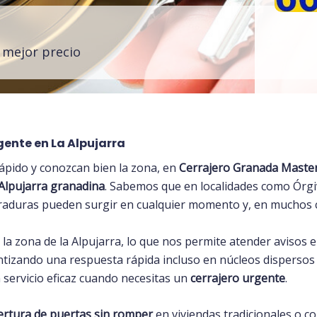
l mejor precio
gente en La Alpujarra
pido y conozcan bien la zona, en
Cerrajero Granada
Maste
Alpujarra granadina
. Sabemos que en localidades como Órg
rraduras pueden surgir en cualquier momento y, en muchos 
la zona de la Alpujarra, lo que nos permite atender avisos 
ntizando una respuesta rápida incluso en núcleos dispersos 
 servicio eficaz cuando necesitas un
cerrajero urgente
.
ertura de puertas sin romper
en viviendas tradicionales o co