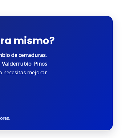
hora mismo?
bio de cerraduras
,
e
Valderrubio
,
Pinos
 o necesitas mejorar
.
dores
.