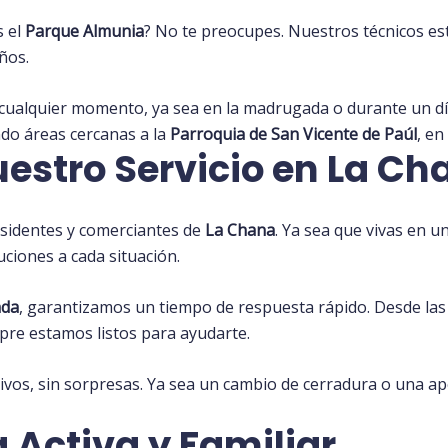
s el
Parque Almunia
? No te preocupes. Nuestros técnicos e
ños.
ualquier momento, ya sea en la madrugada o durante un día
ndo áreas cercanas a la
Parroquia de San Vicente de Paúl
, e
estro Servicio en La Ch
esidentes y comerciantes de
La Chana
. Ya sea que vivas en u
uciones a cada situación.
ada
, garantizamos un tiempo de respuesta rápido. Desde las 
mpre estamos listos para ayudarte.
vos, sin sorpresas. Ya sea un cambio de cerradura o una a
 Activa y Familiar