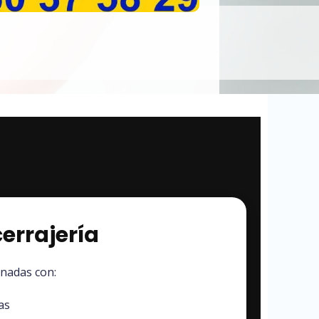
errajería
onadas con:
as