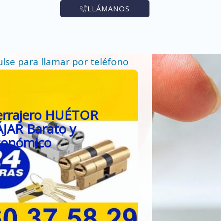
LLÁMANOS
ulse para llamar por teléfono
errajero HUÉTOR
JAR Barato y
conómico