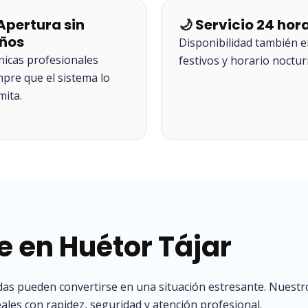
 Apertura sin
🌙 Servicio 24 hor
ños
Disponibilidad también 
nicas profesionales
festivos y horario noctur
mpre que el sistema lo
mita.
e en Huétor Tájar
das pueden convertirse en una situación estresante. Nuestr
eales con rapidez, seguridad y atención profesional.