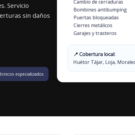
Cambio de cerraduras
s. Servicio
Bombines antibumping
perturas sin daños
Puertas bloqueadas
Cierres metálicos
Garajes y trasteros
📍 Cobertura local:
Huétor Tájar, Loja, Moraled
écnicos especializados